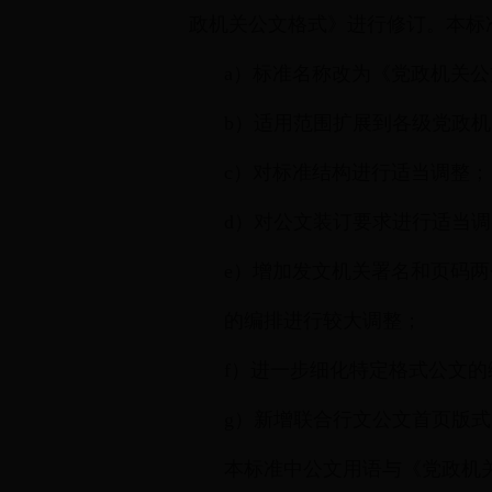
政机关公文格式》进行修订。本标准相对
a）标准名称改为《党政机关
b）适用范围扩展到各级党政
c）对标准结构进行适当调整；
d）对公文装订要求进行适当
e）增加发文机关署名和页码
的编排进行较大调整；
f）进一步细化特定格式公文的
g）新增联合行文公文首页版
本标准中公文用语与《党政机