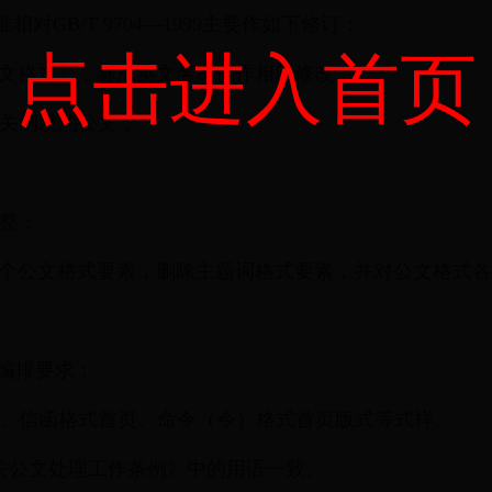
GB/T 9704—1999主要作如下修订：
点击进入首页
公文格式》，标准英文名称也作相应修改；
机关制发的公文；
调整；
两个公文格式要素，删除主题词格式要素，并对公文格式
编排要求；
式、信函格式首页、命令（令）格式首页版式等式样。
关公文处理工作条例》中的用语一致。