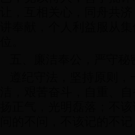
让，互相关心，同舟共济
讲奉献，个人利益服从集
位。
五、廉洁奉公，严守秘
遵纪守法，坚持原则，
洁，艰苦奋斗，自重、自
扬正气，光明磊落；不该
问的不问，不该记的不记