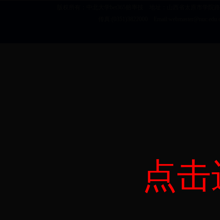
版权所有：中北大学bet365赔率技 地址：山西省太原市学院路3号 建议浏览
传真:(0351)3822000 Email:webmaster@nu
点击