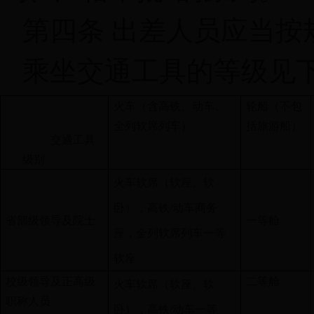
第四条 出差人员应当按
乘坐交通工具的等级见
火车（含高铁、动车、
轮船（不包
全列软席列车）
括旅游船）
交通工具
级别
火车软席（软座、软
卧），高铁
/
动车商务
省部级领导及院士
一等舱
座，全列软席列车一等
软座
校级领导及正高级
二等舱
火车软席（软座、软
职称人员
卧），高铁
/
动车一等