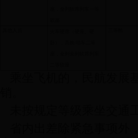
座，全列软席列车一等
软座
其他人员
三等舱
火车硬席（硬座、硬
卧），高铁
/
动车二等
座，全列全列软席列车
二等软座
乘坐飞机的，民航发展
销。
未按规定等级乘坐交通
省内出差除紧急事项外