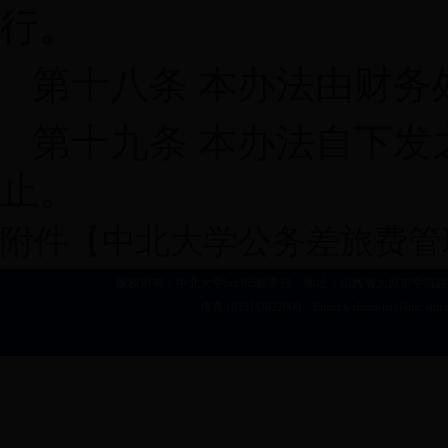
行。
第十八条 本办法由财务
第十九条 本办法自下
止。
附件【
中北大学公务差旅费管理
版权所有：中北大学bet365赔率技 地址：山西省太原市学院路3号 建议浏览
传真:(0351)3822000 Email:webmaster@nu