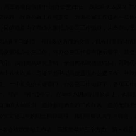
，局直各单位指挥中心(办公室)主任、政秘科长以及文字
文秘科、厅办公室工作过多年，对办公室工作也有一些体
，目的就是为了帮助大家把办公室工作做好，为全市公安
果认真学习的话，有很多这方面的文章，也有很多领导的
高度重视办公室工作，对办公室工作都有指示要求，甚至
适用。我们党从建党开始，革命时期到建设时期，再到现
的十八大以来，习近平总书记高度重视办公室工作，并就
统、一个机关的关键部门，办公室工作做好了，各项工作
苦”、“杂”、“难”四个字。在与中办同志的座谈会上，他特
自觉的大局意识，坚持极端负责的工作作风，坚持无怨无
事公安文秘工作的同志同样适用。我们需要认真学习领会，
一名合格的文秘工作者，应该要做好三个方面：第一就是