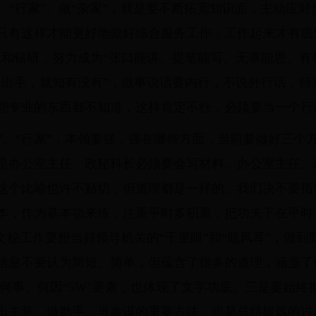
家”、“行家”。做“杂家”，就是要不断拓宽知识面，主动应
只有这样才能更好地做好综合服务工作，工作起来才有底
和钻研，努力成为“张口能讲、提笔能写、无事能思、有事
一出手，就知有没有”，做事说话要内行，不说外行话，特
些专业的东西都不知道，这样肯定不行，必须要当一个行
家”、“行家”，本领要强，强在哪些方面，当前要做好三
是办公室主任、政秘科长必须要会写材料。办公室主任、
这个比喻也许不贴切，但道理都是一样的。我们决不要指
本，作为基本功来练，注重平时多积累，把功夫下在平时
文秘工作要想当好领导机关的“千里眼”和“顺风耳”，做到既
信息不要认为简短、简单，但蕴含了很多的道理，涵盖了
何事、何因“5W”要素，也体现了文字功底。三是要始
出主意、做助手、当参谋的重要方法，也是总结提炼的过