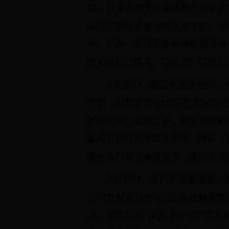
白，具体的细节上会请教办公室该
把决定的任务事项传达落实好。但
现。此外，担当还要有能够担当的
真正做到让领导、让基层、让同志
人品要好，第三就是要老实。
手勤，就是要牢记“好记性不如烂
的每件事、每项工作、每项要求都
能符合领导的意图和想法。脚勤，
懂得当好领导参谋助手，多问多请
人品要好，第四就是要谦逊。
作与各科室和各单位之间接触频繁
上。要牢记是“传达”而不是“下