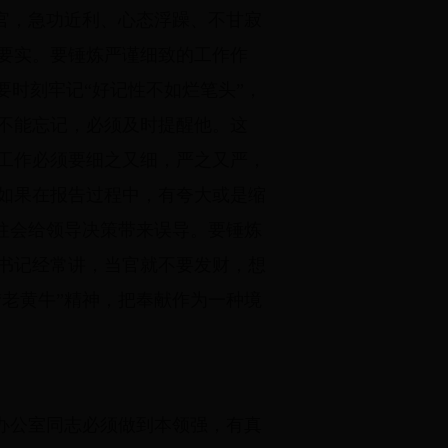
官，急功近利、心态浮躁、不甘寂
要实。要锤炼严谨细致的工作作
要时刻牢记“好记性不如烂笔头”，
不能忘记，必须及时提醒他。这
工作必须要细之又细，严之又严，
如果在报告过程中，有夸大或是缩
往往会给领导决策带来误导。要锤炼
书记经常讲，当官就不要发财，想
“老黄牛”精神，把奉献作为一种境
办公室同志必须做到本领强，有真