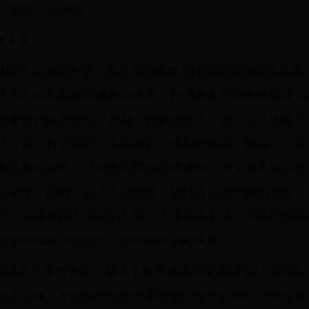
，我谈几点体会。
作人员
习近平总书记要求，办公室同志要有绝对忠诚的政治品格
作为中办队伍的首要政治本色，作为中办干部的首要政治
先要讲的就是党性、原则。如果你做不了这一点，你就不
快、准，甚至知道一些内幕性、绝密的信息。所以，一言
奇或其他目的，特别是党委会议研究的一些人事任免问题
讲党性、原则，说了不该说的，往往会造成严重的后果。
误，必须做到不该问的不问、不该说的不说、不该听的不
敏锐性和政治鉴别力，始终保持清醒头脑。
担当就是要负责任。很多工作具体落实要通过办公室同志
底怎么做，可能领导说的不是很细，但办公室作为中枢机