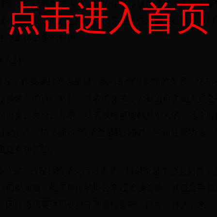
难免，这就要加强沟通，受的住气，这样才能在工作中赢
点击进入首页
就会很融洽，同时也能得到领导的信任。我们必须要懂得
才能赢得更多的尊重。
作人员
文秘工作要保持心态平稳，明白主角和配角的关系、红花
很多领导的讲话材料、发表的文章，大都出自文秘人员之
员办文、办会、办事，功劳成绩可能都是别人的，这个时
好的心态，决不能说“这个会是我办的”，向领导要功劳。
也是有功劳的。
办公室、政秘科这个岗位很重要，可以说是个热点岗位，
我们都知道，很多单位的办公室还管钱管物，甚至经手管
，因此必须要讲职业操守和道德操守，保持冷静的心态。