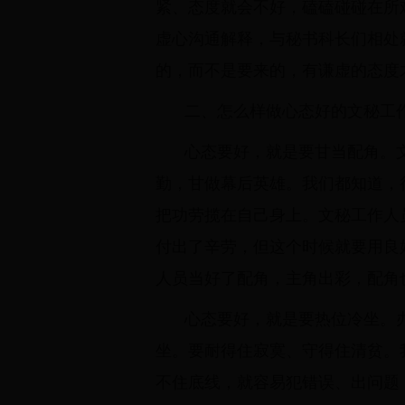
紧、态度就会不好，磕磕碰碰在所
虚心沟通解释，与秘书科长们相处
的，而不是要来的，有谦虚的态度
二、怎么样做心态好的文秘工
心态要好，就是要甘当配角。
勤，甘做幕后英雄。我们都知道，
把功劳揽在自己身上。文秘工作人
付出了辛劳，但这个时候就要用良
人员当好了配角，主角出彩，配角
心态要好，就是要热位冷坐。
坐。要耐得住寂寞、守得住清贫。
不住底线，就容易犯错误、出问题