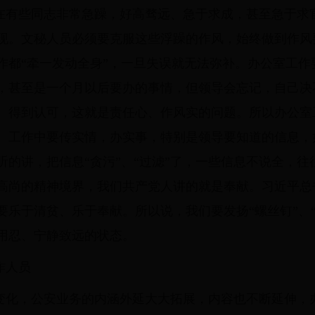
在有些同志非常急躁，好高骛远、急于求成，甚至急于求
现。文秘人员必须要克服这些浮躁的作风，始终做到作风
作都“牵一发动全身”，一旦失误就无法弥补。办公室工作
，甚至是一个月以后要办的事情，但领导会忘记，自己决
、得到认可，这就是责任心、作风实的问题。所以办公室
。工作中要传实情，办实事，特别是领导要知道的信息，
听的讲，把信息“贪污”、“过滤”了，一些信息不说全，
高尚的精神境界，我们共产党人讲的就是奉献。习近平总
要乐于清贫、乐于奉献。所以说，我们要发扬“螺丝钉”、
用忍、宁静致远的状态。
作人员
变化，公安业务的内涵外延大大拓展，内容也不断延伸，