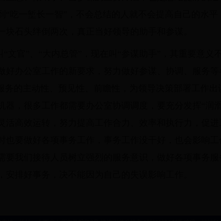
到“吃一堑长一智”，不会总结的人就不会提高自己的水平
一块石头绊倒两次，真正当好领导的助手和参谋。
“文官”、“大内总管”，现在叫“参谋助手”，其重要意
做好办公室工作的新要求，努力做好参谋、协调、服务等
谋服务的主动性、预见性、前瞻性，为领导决策部署工作出
机器，很多工作都需要办公室协调调度，要充分发挥“润滑
灵活高效运转，努力提高工作合力、效率和执行力，促进
时也要做好各项事务工作，事务工作没干好，也会影响工
需要我们接待人员树立强烈的服务意识，做好各项事务服
，安排好事务，决不能因为自己的失误影响工作。