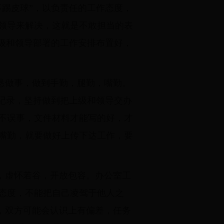
踢皮球”，以负责任的工作态度，
领导来解决，这就是不敢担当的表
级和领导部署的工作安排布置好，
恳做事，做到手勤，腿勤，嘴勤。
记录，坚持做到把上级和领导交办
不误事，文件材料才能写的好，才
嘴勤，就要做好上传下达工作，要
，虚怀若谷，开放包容。办公室工
态度，不能把自己凌驾于他人之
中，双方可能会认识上有偏差，任务