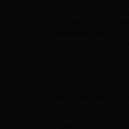
本事，人人都要做“杂家” 、“专
大变化，对各类公安业务都要懂，
家”，就是要懂文秘工作，善于思考
就是要精通各项公安业务。“行家
强，如果当一个办公室领导，连一
办公室同志要做“杂家”、“专
身立命之本。办公室的同志，特别
师不识字一样，那还怎么干工作？
料，提高文字能力作为安身立命之
信息报送作为通往上级的“天线”。
就是一个重要的载体。所以，工作
报送，处理好何时、何人、 何地、
石。调查研究是办公室同志为领导