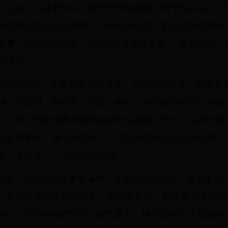
怎么办。这就要求办公室同志要敢担当，敢于负责任，“不
有些同志缺乏担当精神，不停地问领导，甚至把问题推给
本事，决不能瞎指挥，不能“拉虎皮扯大旗”，要努力把上
们满意。
办公室同志一定要老老实实做事，踏踏实实做事，勤勤恳
笔头”的道理，再聪明、记忆力再好，也要做到手勤，多做
记下来；同时也要把领导的好想法及时记下来，这样才能
就是要勤快，身子不能重，工作起来要风风火火来回跑。
教，多出主意，做好协调工作。
谦逊，就是为人处事要谦虚，多看别人的长处，取长补短
，特别是在工作督办落实，协调工作时，必须要有谦逊的
达”指令，更不能颐指气使、盛气凌人。特别是在工作接触