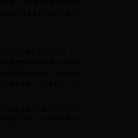
得尊重。这也是一个学习的过程，
，信任和尊重是靠自己努力赢得
和绿叶的关系。要做好保障、后
手，但功劳只能私下里说，更不能
候就要有良好的心态。办公室虽然
办事也是这样，心态要平和，文秘
但是心态要保持冷静，做到热位冷
理的财务量很大，如果不冷静，守