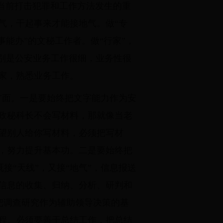
对当前打击犯罪和工作方法发生的重
气，干起事来才能接地气。做“专
能办”的文秘工作者。做“行家”，
别是公安业务工作很细，业务性很
家，熟悉业务工作。
个方面。一是要始终把文字能力作为安
政秘科长不会写材料，那就像当老
望别人给你写材料，必须把写材
，努力提升基本功。二是要始终把
接“天线”，又接“地气”，信息报送
信息的收集、归纳、分析、研判和
终把调查研究作为辅助领导决策的基
程。必须要善于总结工作，把总结