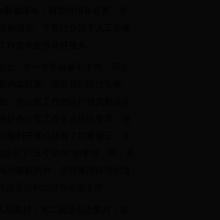
内勤都请来，我觉得很有必要、非
会和感受。下面结合我个人工作体
工作发展提供良好服务。
指示。老一辈革命家毛主席、周总
是鸿篇巨著。现在我们回过头来
在，办公室工作的运行模式都是从
做好办公室工作多次提出要求。他
的顺利开展也就有了可靠保证，并
别提出了“五个坚持”的要求，即：坚
悔的奉献精神，坚持廉洁自律的道
高度重视和加强办公室工作。
人品要好；第二就是心态要好；第