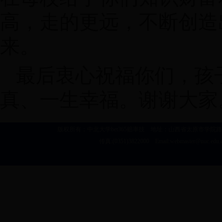
高，走的更远，不断创造
来。
最后衷心祝福你们，孩
真、一生幸福。谢谢大家
版权所有：中北大学bet365赔率技 地址：山西省太原市学院路3号 建议浏览
传真:(0351)3822000 Email:webmaster@nu