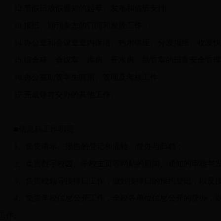
12.节假日放假通知的起草、发布和值班安排；
13.报纸、期刊杂志的订阅和发放工作；
14.办公室和会议室室内保洁、热水供应、分发报纸、收发
15.综合科、会议室、库房、开水房、助管室的日常安全管
16.办公室助管学生聘用、管理及考核工作；
17.完成领导交办的其他工作。
■信息科工作职责：
1、负责请示、报告的登记和流转、督办与归档；
2、负责数字校园、学校主页等网站的新闻、通知的审核与
3、负责校领导接待日工作，做好接待日的预约登记，以及
4、负责学校信息公开工作，全校各单位信息公开的督办，
工作;