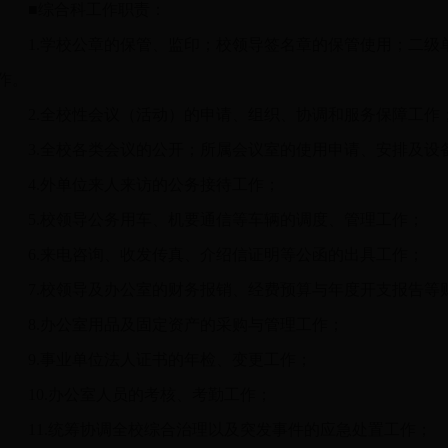
■
综合科工作职责：
1.学校公章的保管、监印；校领导签名章的保管使用；二级
作。
2.全校性会议（活动）的申请、组织、协调和服务保障工作
3.全校各类会议的公开；所属会议室的使用申请、安排及设
4.外单位来人来访的公务接待工作；
5.校领导公务用车、机要通信等车辆的调度、管理工作；
6.来电咨询、收发传真、介绍信证明等公函的出具工作；
7.校领导及办公室的财务报销、经费预算与年度开支报告等
8.办公室用品及固定资产的采购与管理工作；
9.事业单位法人证书的年检、变更工作；
10.办公室人员的考核、考勤工作；
11.统筹协调全校综合治理以及突发事件的应急处置工作；