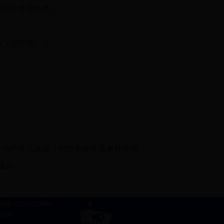
展对外交流合作；
函（贺信等）；
界合作交流渠道，创造条件开展多种形式
条件；
0351)3822000
467号