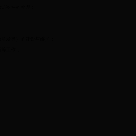
信访案件的处理；
信群发等）的建设与维护；
新等工作；