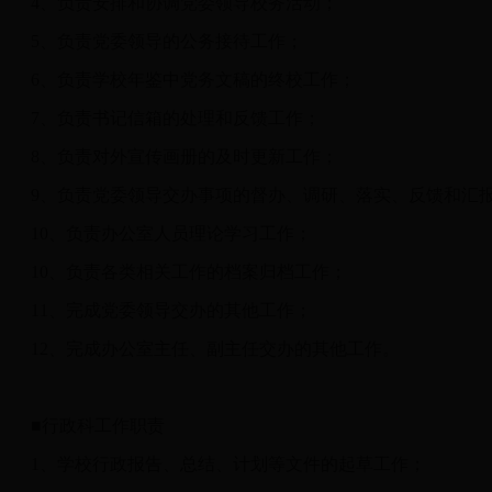
4、负责安排和协调党委领导校务活动；
5、负责党委领导的公务接待工作；
6、负责学校年鉴中党务文稿的终校工作；
7、负责书记信箱的处理和反馈工作；
8、负责对外宣传画册的及时更新工作；
9、负责党委领导交办事项的督办、调研、落实、反馈和汇
10、负责办公室人员理论学习工作；
10、负责各类相关工作的档案归档工作；
11、完成党委领导交办的其他工作；
12、完成办公室主任、副主任交办的其他工作。
■行政科工作职责
1、学校行政报告、总结、计划等文件的起草工作；