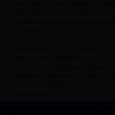
1、加强与上级部门、社会各界和兄弟院校的联系，积极开
2、负责学校对外协作、重大活动的策划及组织协调；
3、负责协调落实学校领导参加校外单位相关活动及相关信
4、负责学校外联日常工作；
5、负责学校对外合作协议的签订管理及跟踪落实工作；
6、负责学校省部共建相关工作（活动）的组织协调工作；
7、负责学校“1331”建设工程的组织协调工作；
8、负责学校对外联络合作政策和规章制度的研究和制定。
9、负责收集全校各单位对外合作需求信息，拓展与社会各
的交流、合作与共建，为学校的教学、科研、人才培养创造合作
10、负责领导交办的其它工作；
技 地址：山西省太原市学院路3号 建议浏览分辨率:1280*1024 邮政编码：030051 电话:(
822000 Email:webmaster@nuc.edu.cn 非经营性互联网信息服务审批号 (晋)ICP备05000