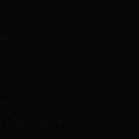
快递、包裹与信件等工作；
理工作；
发布工作；
接待记录与督办；
以及学校信息公开年度报告的撰写与上报