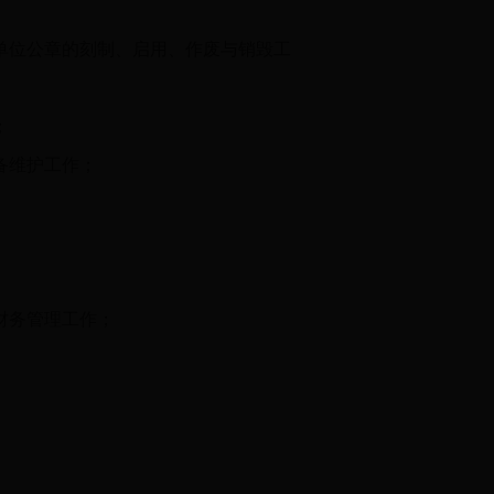
单位公章的刻制、启用、作废与销毁工
；
备维护工作；
财务管理工作；