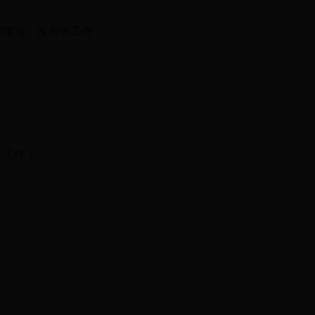
要撰写、发布等工作；
办工作；