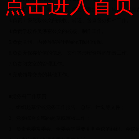
点击进入首页
2.负责机要文件、机要信件、机要档案的收发、转递、督查
3.负责上级党政公文的接收、转递、督查督办归档工作。
4.负责学校各类涉密公文的校核、制作工作。
5.负责党刊、内参等秘密刊物的订阅和传阅。
6.负责无保存价值的信息、文件等涉密资料的销毁工作。
7.负责阅文室的管理工作。
8.完成领导交办的其他工作。
■党务科工作职责
1、组织起草学校党务工作报告、总结、计划等文件；
2、党委综合文稿的起草或审核工作；
3、负责党委常委会、全委会等重要党务会议的组织、会议