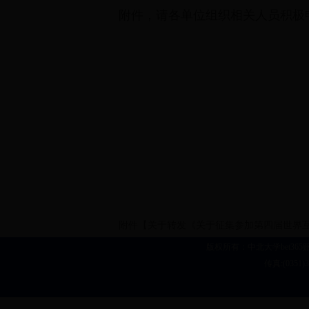
附件，请各单位组织相关人员积极申
科学
2017
附件【
关于转发《关于征集参加第四届世界互联
版权所有：中北大学bet365赔率
传真:(0351)3