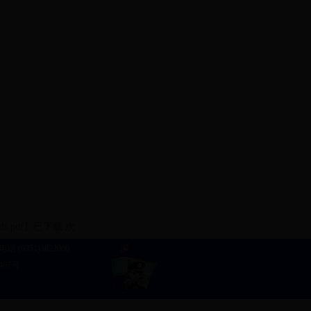
pdf
】已下载
次
0351)3822000
467号