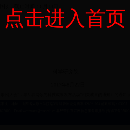
报，截止时间：8月18日。
点击进入首页
研究院
年8月22日
网大会“世界互联网领先科技成果发布活动”相关成果的通知》的通知.pdf.
技 地址：山西省太原市学院路3号 建议浏览分辨率:1280*1024 邮政编码：030051 电话:(
822000 Email:webmaster@nuc.edu.cn 非经营性互联网信息服务审批号 (晋)ICP备05000